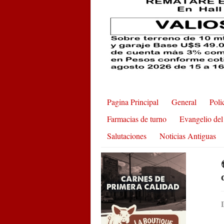
Pagina Principal
General
Poli
Farmacias de turno
Evangelio del
Salutaciones
Noticias Antiguas