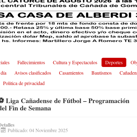
ciales
Fallecimientos
Cultura y Espectaculos
Deportes
Obj
 día
Avisos clasificados
Casamientos
Bautismos
Cañaden
Politica de privacidad
⚽ Liga Cañadense de Fútbol – Programación
del Fin de Semana
Detalles
Publicado: 04 Noviembre 2025